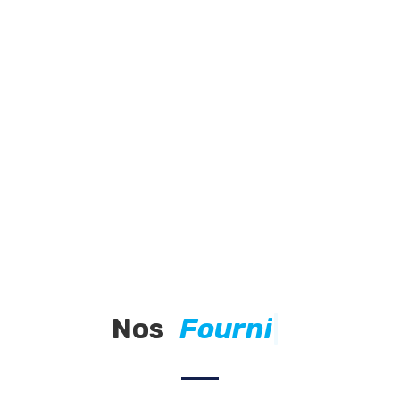
Nos
F
o
u
r
n
i
s
s
e
|